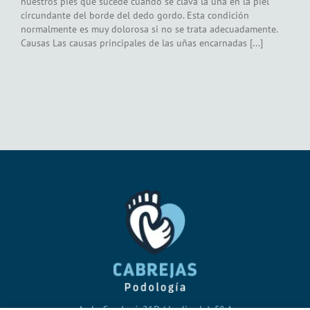
nuestros pies que sucede cuando se clava la uña en la piel
circundante del borde del dedo gordo. Esta condición
normalmente es muy dolorosa si no se trata adecuadamente.
Causas Las causas principales de las uñas encarnadas [...]
Avda. San José, 21D (duplicado), 5º A