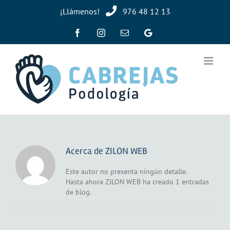
Saltar
¡Llámenos!
976 48 12 13
al
contenido
Facebook
Instagram
Correo
Google
electrónico
Acerca de
ZILON WEB
Este autor no presenta ningún detalle.
Hasta ahora ZILON WEB ha creado 1 entradas
de blog.