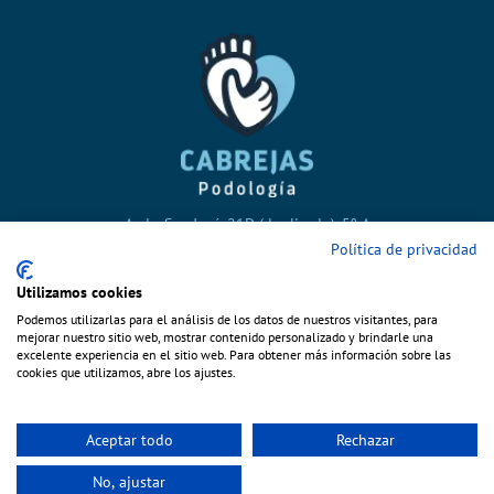
Avda. San José, 21D (duplicado), 5º A
500013 · ZARAGOZA
Política de privacidad
976 48 12 13
Utilizamos cookies
contacto@rafaelcabrejas.es
Podemos utilizarlas para el análisis de los datos de nuestros visitantes, para
mejorar nuestro sitio web, mostrar contenido personalizado y brindarle una
excelente experiencia en el sitio web. Para obtener más información sobre las
cookies que utilizamos, abre los ajustes.
Aceptar todo
Rechazar
Copyright 2015 © Rafael Cabrejas Gálvez |
Privacidad
|
Cookies
No, ajustar
Facebook
Instagram
Correo
Google